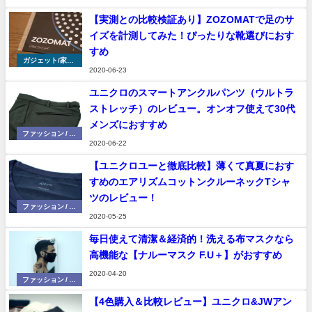
【実測との比較検証あり】ZOZOMATで足のサ
イズを計測してみた！ぴったりな靴選びにおす
すめ
ガジェット/家具/
2020-06-23
家電
ユニクロのスマートアンクルパンツ（ウルトラ
ストレッチ）のレビュー。オンオフ使えて30代
メンズにおすすめ
ファッション / 小
2020-06-22
物
【ユニクロユーと徹底比較】薄くて真夏におす
すめのエアリズムコットンクルーネックTシャ
ツのレビュー！
ファッション / 小
2020-05-25
物
毎日使えて清潔＆経済的！洗える布マスクなら
高機能な【ナルーマスク F.U＋】がおすすめ
2020-04-20
ファッション / 小
物
【4色購入＆比較レビュー】ユニクロ&JWアン