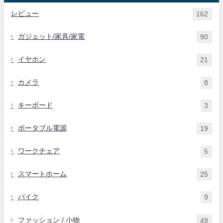
レビュー
162
ガジェット/家具/家電
90
イヤホン
21
カメラ
8
キーボード
3
ポータブル電源
19
ワークチェア
5
スマートホーム
25
バイク
9
ファッション / 小物
49