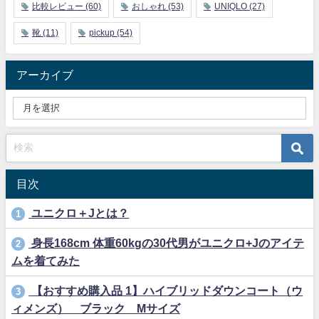
比較レビュー
(60)
おしゃれ
(53)
UNIQLO
(27)
靴
(11)
pickup
(54)
アーカイブ
目次
ユニクロ＋Jとは？
1
身長168cm 体重60kgの30代男がユニクロ+Jのアイテ
2
ムを着てみた
【おすすめ購入品 1】ハイブリッドダウンコート（ウ
3
ィメンズ） ブラック Mサイズ