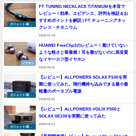
FT TUNING NECKLACE TITANIUMを本音で
レビュー！効果、エビデンス、評判を検証＆お
すすめポイントを解説 | FT チューニングネッ
ガジェット/家具/
クレス・チタニウム
家電
2026-07-18
HUAWEI FreeClip2のレビュー！着けていない
ような軽さと装着感！耳を塞がないのに高音質
なイヤーカフ型イヤホン
イヤホン
2026-06-11
【レビュー】ALLPOWERS SOLAX P100を実
際に使ってみた。飛行機持ち込みできる最小最
軽量のポータブル電源
ガジェット/家具/
2026-02-01
家電
【レビュー】ALLPOWERS VOLIX P300と
SOLAX SE100を実際に使ってみた
2026-02-01
ガジェット/家具/
家電