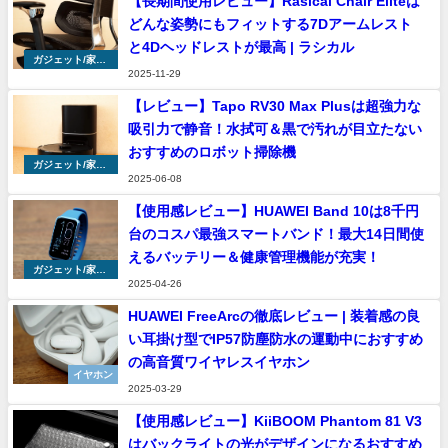
【長期間使用レビュー】Rasical Chair Eliteは
どんな姿勢にもフィットする7Dアームレスト
と4Dヘッドレストが最高 | ラシカル
ガジェット/家具/
2025-11-29
家電
【レビュー】Tapo RV30 Max Plusは超強力な
吸引力で静音！水拭可＆黒で汚れが目立たない
おすすめのロボット掃除機
ガジェット/家具/
2025-06-08
家電
【使用感レビュー】HUAWEI Band 10は8千円
台のコスパ最強スマートバンド！最大14日間使
えるバッテリー＆健康管理機能が充実！
ガジェット/家具/
2025-04-26
家電
HUAWEI FreeArcの徹底レビュー | 装着感の良
い耳掛け型でIP57防塵防水の運動中におすすめ
の高音質ワイヤレスイヤホン
イヤホン
2025-03-29
【使用感レビュー】KiiBOOM Phantom 81 V3
はバックライトの光がデザインになるおすすめ